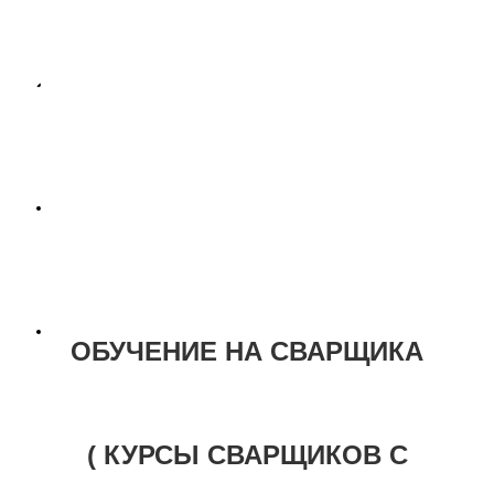
ОБУЧЕНИЕ НА
СВАРЩИКОВ
Новости
(Колпино)
Оплата в рассрочку
Контакты
ОБУЧЕНИЕ
НА СВАРЩИКА
( КУРСЫ СВАРЩИКОВ С