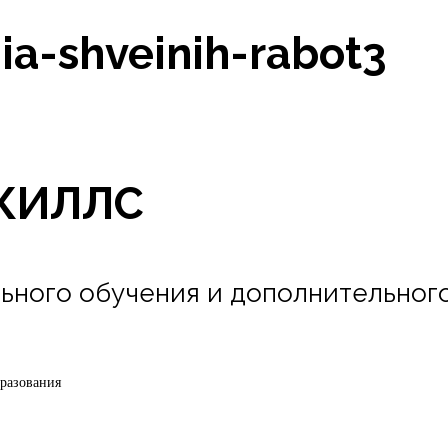
gia-shveinih-rabot3
РСКИЛЛС
ьного обучения и дополнительног
бразования