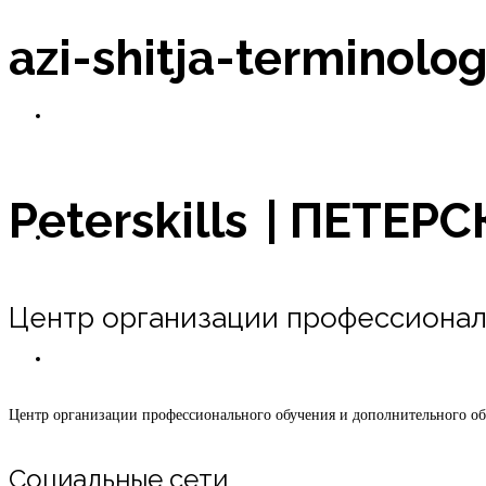
azi-shitja-terminolo
Новости
Peterskills | ПЕТЕ
Оплата в рассрочку
Центр организации профессионал
Контакты
Центр организации профессионального обучения и дополнительного о
Социальные сети