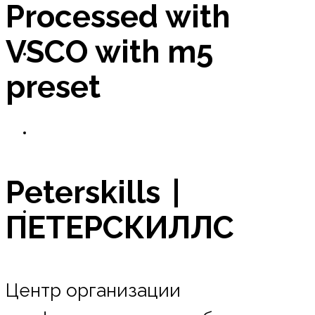
Processed with
VSCO with m5
Новости
preset
Оплата в рассрочку
Peterskills |
Контакты
ПЕТЕРСКИЛЛС
Центр организации