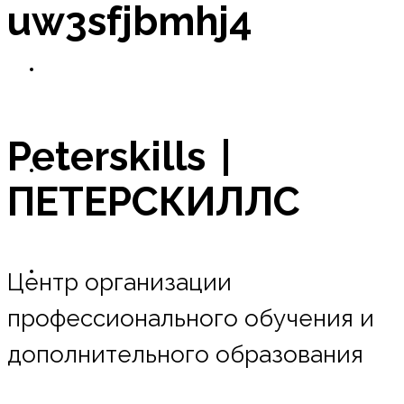
uw3sfjbmhj4
Новости
Peterskills |
Оплата в рассрочку
ПЕТЕРСКИЛЛС
Контакты
Центр организации
профессионального обучения и
дополнительного образования