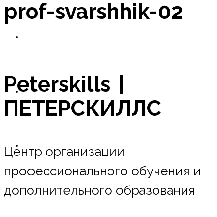
prof-svarshhik-02
Новости
Peterskills |
Оплата в рассрочку
ПЕТЕРСКИЛЛС
Контакты
Центр организации
профессионального обучения и
дополнительного образования