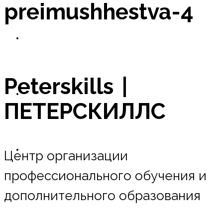
preimushhestva-4
Новости
Peterskills |
Оплата в рассрочку
ПЕТЕРСКИЛЛС
Контакты
Центр организации
профессионального обучения и
дополнительного образования